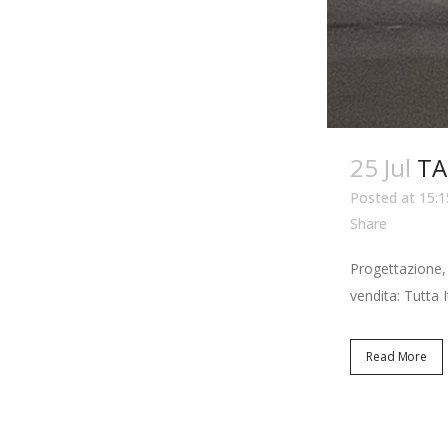
25 Jul
TA
Posted at 15:1
Share
Progettazione,
vendita: Tutta It
Read More